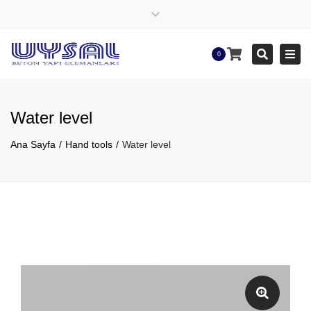
×
Close
top
Tog
Search
0
bar
navi
Water level
Ana Sayfa
Hand tools
Water level