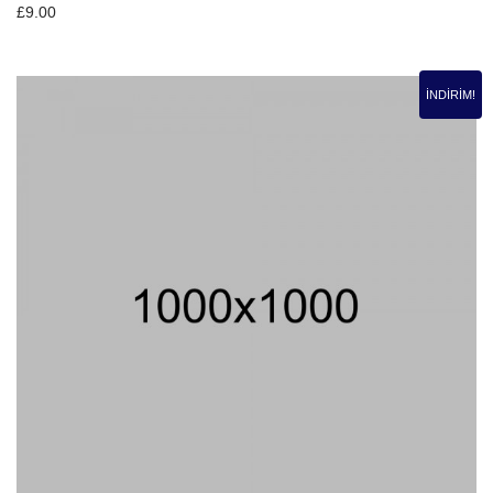
£
9.00
İNDIRIM!