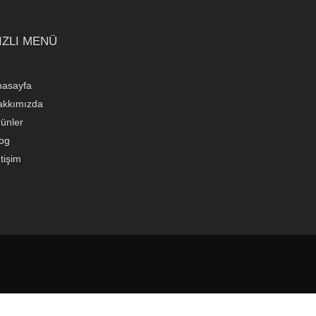
IZLI MENÜ
nasayfa
akkımızda
ünler
og
etişim