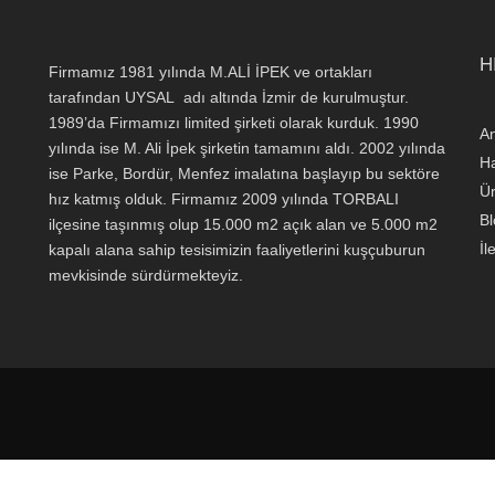
H
Firmamız 1981 yılında M.ALİ İPEK ve ortakları
tarafından UYSAL adı altında İzmir de kurulmuştur.
1989’da Firmamızı limited şirketi olarak kurduk. 1990
A
yılında ise M. Ali İpek şirketin tamamını aldı. 2002 yılında
H
ise Parke, Bordür, Menfez imalatına başlayıp bu sektöre
Ür
hız katmış olduk. Firmamız 2009 yılında TORBALI
Bl
ilçesine taşınmış olup 15.000 m2 açık alan ve 5.000 m2
İl
kapalı alana sahip tesisimizin faaliyetlerini kuşçuburun
mevkisinde sürdürmekteyiz.