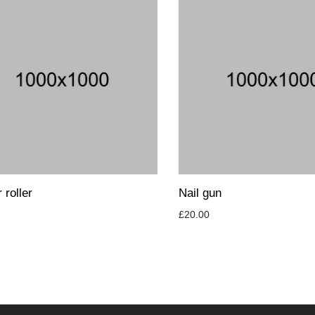
 roller
Nail gun
£
20.00