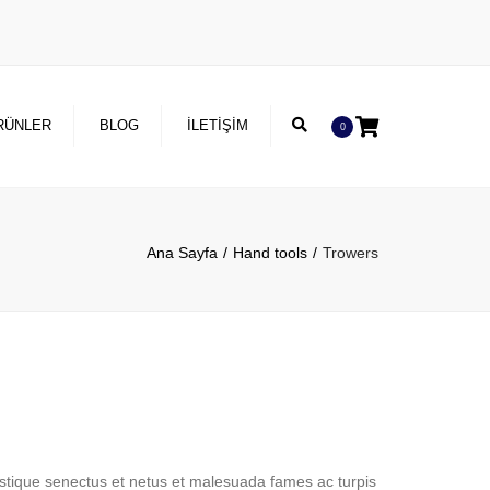
×
Search
RÜNLER
BLOG
İLETIŞIM
0
Ana Sayfa
Hand tools
Trowers
istique senectus et netus et malesuada fames ac turpis