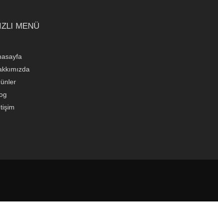
IZLI MENÜ
nasayfa
akkımızda
ünler
og
etişim