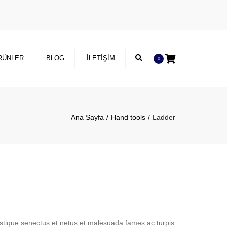
×
Search
RÜNLER
BLOG
İLETIŞIM
0
Ana Sayfa
Hand tools
Ladder
istique senectus et netus et malesuada fames ac turpis