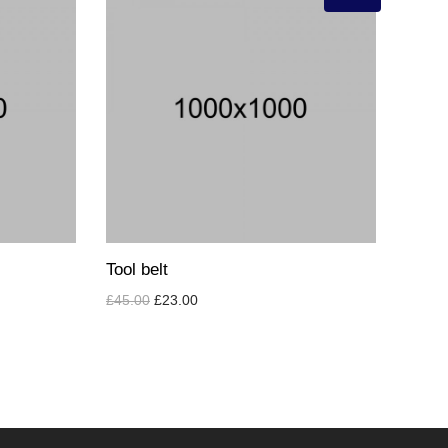
Tool belt
£
45.00
£
23.00