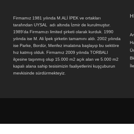
H
Firmamız 1981 yılında M.ALİ İPEK ve ortakları
tarafından UYSAL adı altında İzmir de kurulmuştur.
1989’da Firmamızı limited şirketi olarak kurduk. 1990
A
yılında ise M. Ali İpek şirketin tamamını aldı. 2002 yılında
H
ise Parke, Bordür, Menfez imalatına başlayıp bu sektöre
Ür
hız katmış olduk. Firmamız 2009 yılında TORBALI
Bl
ilçesine taşınmış olup 15.000 m2 açık alan ve 5.000 m2
İl
kapalı alana sahip tesisimizin faaliyetlerini kuşçuburun
mevkisinde sürdürmekteyiz.