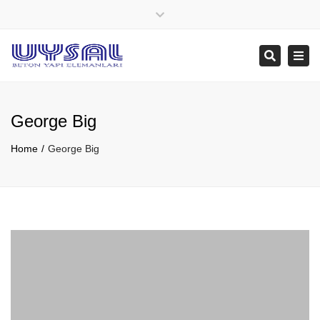
×
Close
top
Tog
Search
bar
navi
George Big
Home
George Big