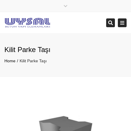
×
Close
top
Tog
Search
bar
navi
Kilit Parke Taşı
Home
Kilit Parke Taşı